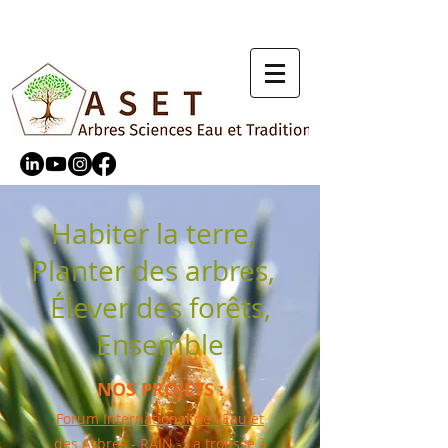
Habiter la terre,
Planter des arbres,
Élever des forêts,
Ensemble
NOS PROJETS :
Forum International de l'Eau et
des Arbres
-
RAIN
-
La trousse à